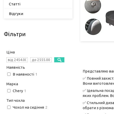
Статті
Відгуки
Фільтри
Ціна
Наявність
Представляю ваші
В наявності
1
✅ Повний захист:
Вони виготовлені
Марка
✅ Ідеальна посад
Chery
1
яких проблем. Во
Тип чохла
✅ Стильний диза
Чохол на сидіння
2
обрати з різнома