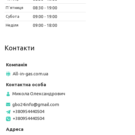
Пʼятниця
08:30
19:00
Субота
09:00
19:00
Неділя
09:00
18:00
Контакти
All-in-gas.com.ua
Микола Олександрович
gbo24info@gmail.com
+380954440504
+380954440504