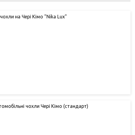
чохли на Чері Кімо "Nika Lux"
втомобільні чохли Чері Кімо (стандарт)