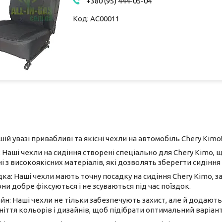
+380 (95) 444-05-04
AC00011
й увазі привабливі та якісні чехли на автомобіль Chery Kimo
 Наші чехли на сидіння створені спеціально для Chery Kimo,
 з високоякісних матеріалів, які дозволять зберегти сидіння 
ка: Наші чехли мають точну посадку на сидіння Chery Kimo, з
ни добре фіксуються і не зсуваються під час поїздок.
йн: Наші чехли не тільки забезпечують захист, але й додают
ніття кольорів і дизайнів, щоб підібрати оптимальний варіант